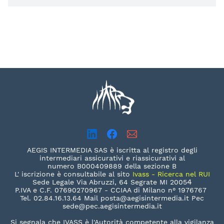
AEGIS INTERMEDIA SAS è iscritta al registro degli
intermediari assicurativi e riassicurativi al
numero B000409889 della sezione B
L' iscrizione è consultabile al sito
Ivass - Ricerca nel RUI
4
Sede Legale Via Abruzzi, 64 Segrate MI 2005
P.IVA e C.F. 07690270967 - CCIAA di Milano n°
1976767
Tel. 02.84.16.13.64 Mail posta@aegisintermedia.it Pec
sede@pec.aegisintermedia.it
Si segnala che IVASS è l'Autorità competente alla vigilanza