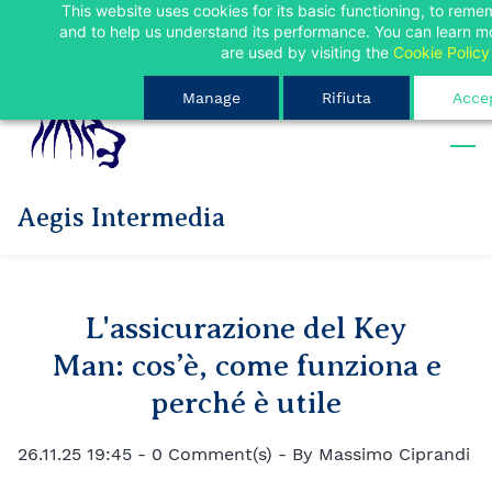
This website uses cookies for its basic functioning, to rem
Skip
Sign In
and to help us understand its performance. You can learn 
to
are used by visiting the
Cookie Policy
main
Manage
Rifiuta
Accep
content
Aegis Intermedia
L'assicurazione del Key
Man: cos’è, come funziona e
perché è utile
26.11.25 19:45
-
0
Comment(s)
- By
Massimo Ciprandi