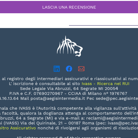
LASCIA UNA RECENSIONE
al registro degli intermediari assicurativi e riassicurativi al 
L' iscrizione è consultabile al sito
Ivass - Ricerca nel RUI
4
Sede Legale Via Abruzzi, 64 Segrate MI 2005
P.IVA e C.F. 07690270967 - CCIAA di Milano n°
1976767
84.16.13.64 Mail posta@aegisintermedia.it Pec sede@pec.aegisinte
nala che IVASS è l'Autorità competente alla vigilanza sull'attività 
 facoltà, qualora la doglianza attenga al comportamento dell'int
 Abruzzi, 64 a Segrate (MI) e via e-mail a: reclami@aegisintermedia
ioni (IVASS) Via del Quirinale, 21 – 00187 Roma (pec: ivass@pec.ivas
bitro Assicurativo
nonché di rivolgersi agli organismi di risoluzione