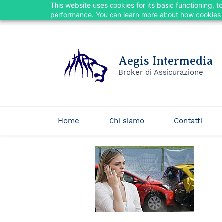
This website uses cookies for its basic functioning,
Skip
posta@aegisintermedia.it
02.84161364
performance. You can learn more about how cookies 
to
main
content
Aegis Intermedia
Broker di Assicurazione
Home
Chi siamo
Contatti