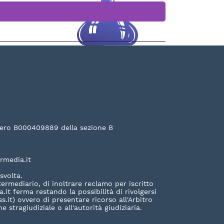
numero B000409889 della sezione B
rmedia.it
svolta.
ermediario, di inoltrare reclamo per iscritto
.it ferma restando la possibilità di rivolgersi
s.it) ovvero di presentare ricorso all'Arbitro
 stragiudiziale o all'autorità giudiziaria.